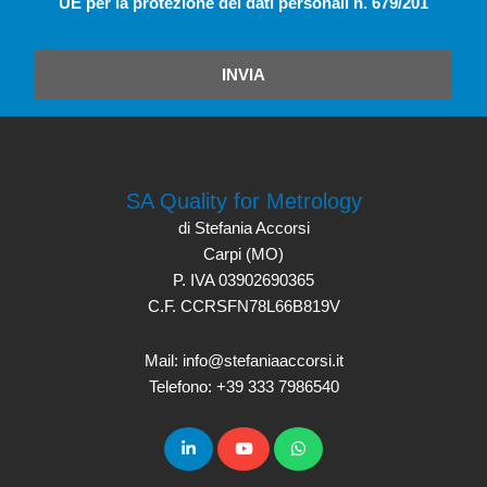
UE per la protezione dei dati personali n. 679/201
INVIA
SA Quality for Metrology
di Stefania Accorsi
Carpi (MO)
P. IVA 03902690365
C.F. CCRSFN78L66B819V
Mail: info@stefaniaaccorsi.it
Telefono: +39 333 7986540