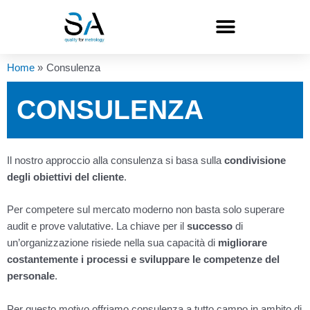
Vai
al
contenuto
Home
Consulenza
CONSULENZA
Il nostro approccio alla consulenza si basa sulla
condivisione
degli obiettivi del cliente
.
Per competere sul mercato moderno non basta solo superare
audit e prove valutative. La chiave per il
successo
di
un’organizzazione risiede nella sua capacità di
migliorare
costantemente i processi e sviluppare le competenze del
personale
.
Per questo motivo offriamo consulenza a tutto campo in ambito di