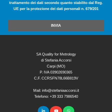
trattamento dei dati secondo quanto stabilito dal Reg.
UE per la protezione dei dati personali n. 679/201
INVIA
SA Quality for Metrology
di Stefania Accorsi
Carpi (MO)
P. IVA 03902690365
C.F. CCRSFN78L66B819V
Mail: info@stefaniaaccorsi.it
Telefono: +39 333 7986540