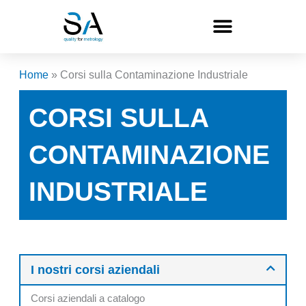
Vai
al
contenuto
Home
»
Corsi sulla Contaminazione Industriale
CORSI SULLA
CONTAMINAZIONE
INDUSTRIALE
I nostri corsi aziendali
Corsi aziendali a catalogo