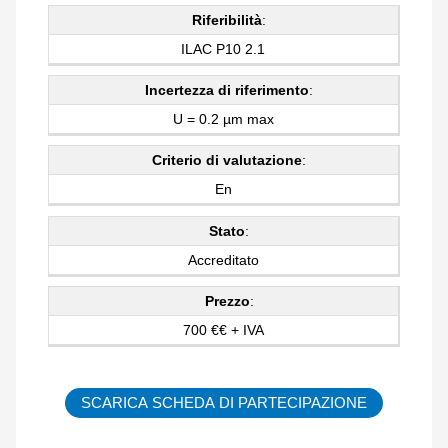
Riferibilità
:
ILAC P10 2.1
Incertezza di riferimento
:
U = 0.2 µm max
Criterio di valutazione
:
En
Stato
:
Accreditato
Prezzo
:
700 €€ + IVA
SCARICA SCHEDA DI PARTECIPAZIONE