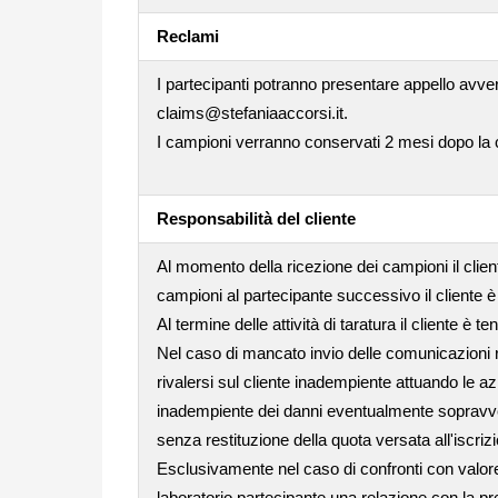
Reclami
I partecipanti potranno presentare appello avver
claims@stefaniaaccorsi.it.
I campioni verranno conservati 2 mesi dopo la co
Responsabilità del cliente
Al momento della ricezione dei campioni il clie
campioni al partecipante successivo il cliente è
Al termine delle attività di taratura il cliente è 
Nel caso di mancato invio delle comunicazioni rel
rivalersi sul cliente inadempiente attuando le az
inadempiente dei danni eventualmente sopravvenut
senza restituzione della quota versata all'iscriz
Esclusivamente nel caso di confronti con valore 
laboratorio partecipante una relazione con la pre