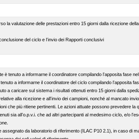
so la valutazione delle prestazioni entro 15 giorni dalla ricezione del
nclusione del ciclo e l'invio dei Rapporti conclusivi
nte è tenuto a informarne il coordinatore compilando l'apposita fase n
 tenuto a informarne il coordinatore del ciclo compilando l'apposita fa
tenuto a caricare sul sistema i risultati ottenuti entro 15 giorni dalla sp
ative alla ricezione e all'invio dei campioni, nonché al mancato invio de
ioni che più ritiene pertinenti. Le azioni attuate possono prevedere la q
i sia all'o.p.v.i. che ad altri partecipanti al medesimo ciclo, e/o l'es
ione.
assegnato da laboratorio di riferimento (ILAC P10 2.1), in caso di manc
senza dei soli valori di riferimento.