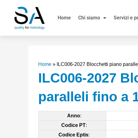
Vai
al
Home
Chi siamo
Servizi e p
contenuto
Home
»
ILC006-2027 Blocchetti piano parall
ILC006-2027 Bl
paralleli fino 
Anno
:
Codice PT
:
Codice Eptis
: