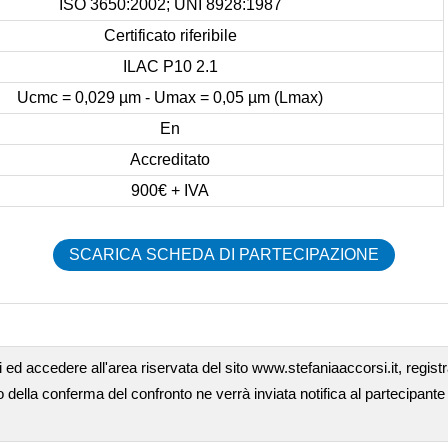
ISO 3650:2002; UNI 8928:1987
Certificato riferibile
ILAC P10 2.1
Ucmc = 0,029 µm - Umax = 0,05 µm (Lmax)
En
Accreditato
900€ + IVA
SCARICA SCHEDA DI PARTECIPAZIONE
 ed accedere all'area riservata del sito www.stefaniaaccorsi.it, registra
ella conferma del confronto ne verrà inviata notifica al partecipante 