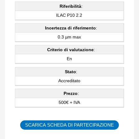
Riferibilità
:
ILAC P10 2.2
Incertezza di riferimento
:
0.3 µm max
Criterio di valutazione
:
En
Stato
:
Accreditato
Prezzo
:
500€ + IVA
SCARICA SCHEDA DI PARTECIPAZIONE