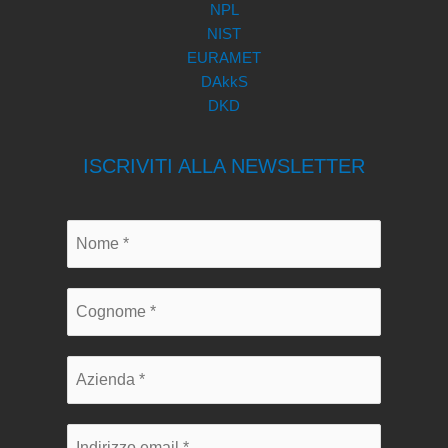
NPL
NIST
EURAMET
DAkkS
DKD
ISCRIVITI ALLA NEWSLETTER