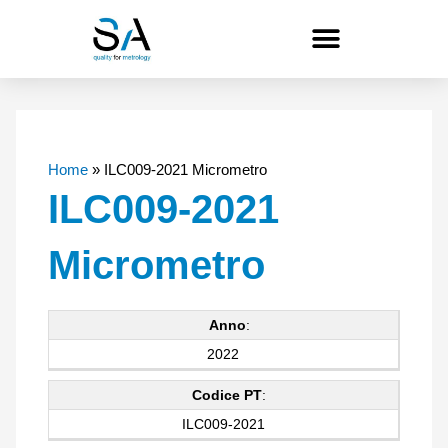
Vai
al
contenuto
Home
»
ILC009-2021 Micrometro
ILC009-2021
Micrometro
Anno
:
2022
Codice PT
:
ILC009-2021