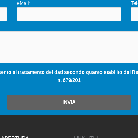
eMail*
Tel
nto al trattamento dei dati secondo quanto stabilito dal Reg
n. 679/201
INVIA