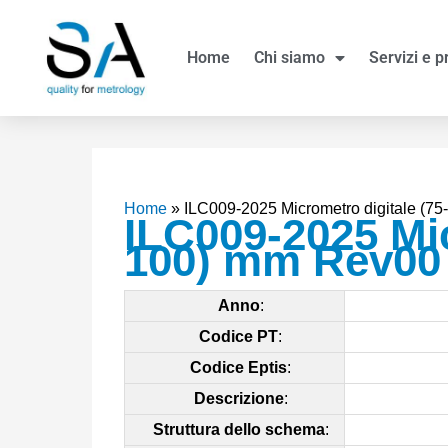
Vai
al
Home
Chi siamo
Servizi e p
contenuto
Home
»
ILC009-2025 Micrometro digitale (7
ILC009-2025 Mic
100) mm Rev00
Anno
:
Codice PT
:
Codice Eptis
:
Descrizione
:
Struttura dello schema
: