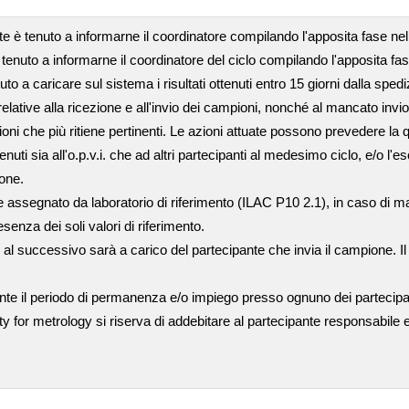
nte è tenuto a informarne il coordinatore compilando l'apposita fase n
 tenuto a informarne il coordinatore del ciclo compilando l'apposita fa
tenuto a caricare sul sistema i risultati ottenuti entro 15 giorni dalla sp
ative alla ricezione e all'invio dei campioni, nonché al mancato invio de
ioni che più ritiene pertinenti. Le azioni attuate possono prevedere la q
i sia all'o.p.v.i. che ad altri partecipanti al medesimo ciclo, e/o l'es
ione.
assegnato da laboratorio di riferimento (ILAC P10 2.1), in caso di manc
senza dei soli valori di riferimento.
 al successivo sarà a carico del partecipante che invia il campione. I
nte il periodo di permanenza e/o impiego presso ognuno dei partecip
ty for metrology si riserva di addebitare al partecipante responsabile