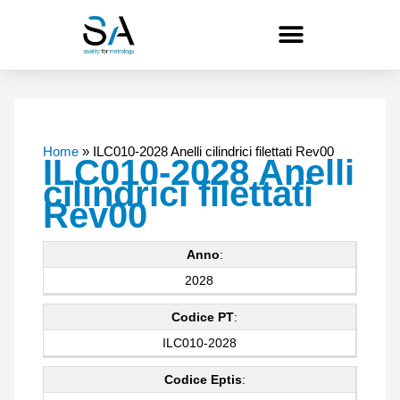
Vai
al
contenuto
Home
»
ILC010-2028 Anelli cilindrici filettati Rev00
ILC010-2028 Anelli
cilindrici filettati
Rev00
Anno
:
2028
Codice PT
:
ILC010-2028
Codice Eptis
: