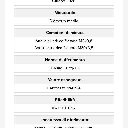
Giugno 2028
Misurando
:
Diametro medio
Campioni di misura
:
Anello cilindrico filettato M5x0,8
Anello cilindrico filettato M30x3,5
Norma di riferimento
:
EURAMET cg-10
Valore assegnato
:
Certificato riferibile
Riferibilità
:
ILAC P10 2.2
Incertezza di riferimento
:
Ucmc = 1,4 μm, Umax = 2,5 μm