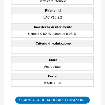
Certificato riferibile
Riferibilità
:
ILAC P10 2.2
Incertezza di riferimento
:
Ucmc = 0,02 % - Umax = 0,25 %
Criterio di valutazione
:
En
Stato
:
Accreditato
Prezzo
:
1550€ + IVA
SCARICA SCHEDA DI PARTECIPAZIONE