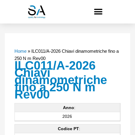
Vai
al
contenuto
Home
»
ILC011/A-2026 Chiavi dinamometriche fino a
250 N m Rev00
ILC011/A-2026
Chiavi
dinamometriche
fino a 250 N m
Rev00
Anno
:
2026
Codice PT
: