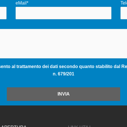
eMail*
Tel
nto al trattamento dei dati secondo quanto stabilito dal Reg
n. 679/201
INVIA