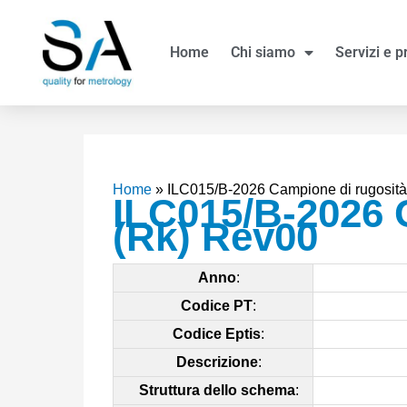
Vai
al
Home
Chi siamo
Servizi e p
contenuto
Home
»
ILC015/B-2026 Campione di rugosità
ILC015/B-2026 
(Rk) Rev00
Anno
:
Codice PT
:
Codice Eptis
:
Descrizione
:
Struttura dello schema
: