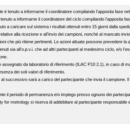
nte è tenuto a informarne il coordinatore compilando l'apposita fase n
 tenuto a informarne il coordinatore del ciclo compilando l'apposita fa
tenuto a caricare sul sistema i risultati ottenuti entro 15 giorni dalla sp
ative alla ricezione e all'invio dei campioni, nonché al mancato invio de
ioni che più ritiene pertinenti. Le azioni attuate possono prevedere la q
i sia all'o.p.v.i. che ad altri partecipanti al medesimo ciclo, e/o l'es
ione.
assegnato da laboratorio di riferimento (ILAC P10 2.1), in caso di manc
senza dei soli valori di riferimento.
 al successivo sarà a carico del partecipante che invia il campione. I
nte il periodo di permanenza e/o impiego presso ognuno dei partecip
ty for metrology si riserva di addebitare al partecipante responsabile