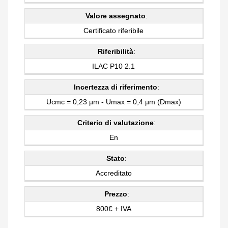
Valore assegnato
:
Certificato riferibile
Riferibilità
:
ILAC P10 2.1
Incertezza di riferimento
:
Ucmc = 0,23 µm - Umax = 0,4 µm (Dmax)
Criterio di valutazione
:
En
Stato
:
Accreditato
Prezzo
:
800€ + IVA