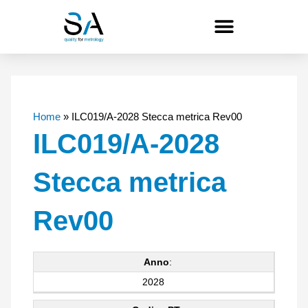
Vai
al
contenuto
Home
»
ILC019/A-2028 Stecca metrica Rev00
ILC019/A-2028
Stecca metrica
Rev00
Anno
:
2028