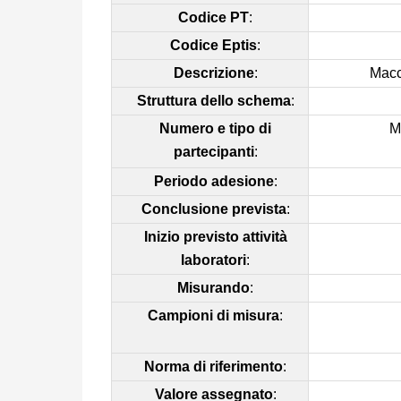
Codice PT
:
Codice Eptis
:
Descrizione
:
Macc
Struttura dello schema
:
Numero e tipo di
M
partecipanti
:
Periodo adesione
:
Conclusione prevista
:
Inizio previsto attività
laboratori
:
Misurando
:
Campioni di misura
:
Norma di riferimento
:
Valore assegnato
: