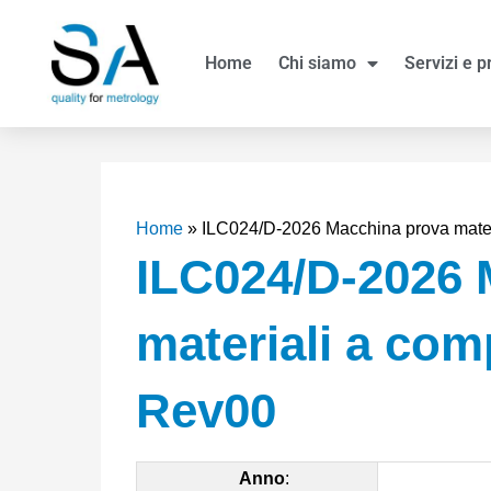
Vai
al
Home
Chi siamo
Servizi e p
contenuto
Home
»
ILC024/D-2026 Macchina prova mate
ILC024/D-2026 
materiali a co
Rev00
Anno
: