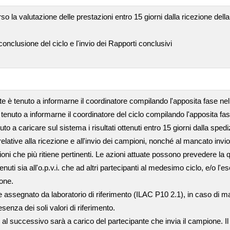
so la valutazione delle prestazioni entro 15 giorni dalla ricezione del
nclusione del ciclo e l'invio dei Rapporti conclusivi
nte è tenuto a informarne il coordinatore compilando l'apposita fase n
 tenuto a informarne il coordinatore del ciclo compilando l'apposita fa
tenuto a caricare sul sistema i risultati ottenuti entro 15 giorni dalla sp
ative alla ricezione e all'invio dei campioni, nonché al mancato invio de
ioni che più ritiene pertinenti. Le azioni attuate possono prevedere la q
i sia all'o.p.v.i. che ad altri partecipanti al medesimo ciclo, e/o l'es
ione.
assegnato da laboratorio di riferimento (ILAC P10 2.1), in caso di manc
senza dei soli valori di riferimento.
 al successivo sarà a carico del partecipante che invia il campione. I