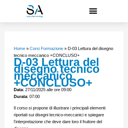
Vai
al
contenuto
Home
»
Corsi Formazione
»
D-03 Lettura del disegno
tecnico meccanico +CONCLUSO+
D-03 Lettura del
disegno tecnico
meccanico
+CONCLUSO+
Data
: 27/11/2025 alle ore 09:00
Durata
: 07:00
Il corso si propone di illustrare i principali elementi
riportati sui disegni tecnico-meccanici e spiegare
l'interpretazione che deve dare loro il fruitore del