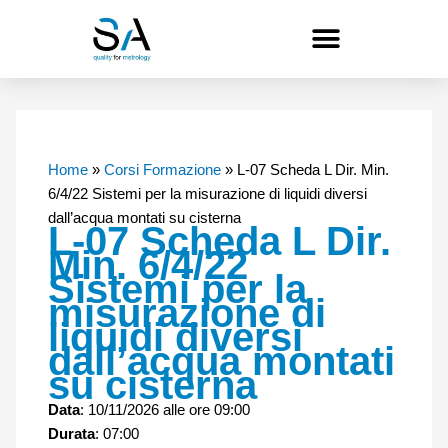
Vai
al
contenuto
Home
»
Corsi Formazione
»
L-07 Scheda L Dir. Min.
6/4/22 Sistemi per la misurazione di liquidi diversi
dall’acqua montati su cisterna
L-07 Scheda L Dir.
Min. 6/4/22
Sistemi per la
misurazione di
liquidi diversi
dall’acqua montati
su cisterna
Data
: 10/11/2026 alle ore 09:00
Durata
: 07:00