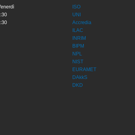
Venerdì
ISO
2:30
UNI
8:30
Accredia
ILAC
INRIM
BIPM
NPL
NIST
EURAMET
DAkkS
DKD