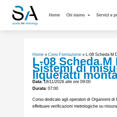
Vai
al
Home
Chi siamo
Servizi e p
contenuto
Home
»
Corsi Formazione
»
L-08 Scheda M Dir
L-08 Scheda M D
Sistemi di misu
liquefatti mont
Data
: 18/11/2026 alle ore 09:00
Durata
: 07:00
Corso dedicato agli operatori di Organismi di 
effettuare verificazioni metrologiche su misura