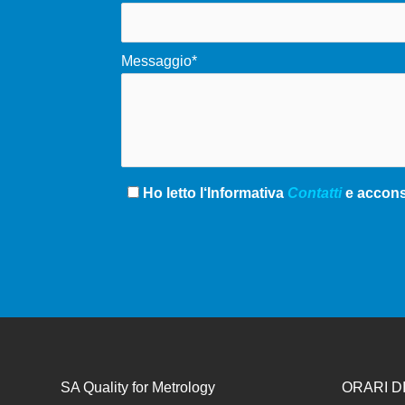
Messaggio*
Ho letto l‘Informativa
Contatti
e acconse
SA Quality for Metrology
ORARI D