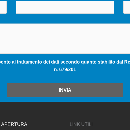
nto al trattamento dei dati secondo quanto stabilito dal Reg
n. 679/201
INVIA
I APERTURA
LINK UTILI