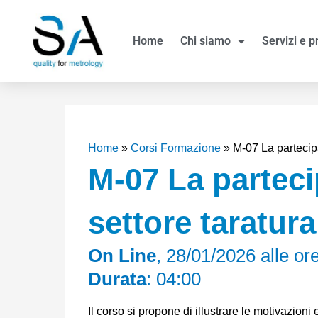
Vai
al
Home
Chi siamo
Servizi e p
contenuto
Home
»
Corsi Formazione
»
M-07 La partecipa
M-07 La parteci
settore taratura
On Line
, 28/01/2026 alle or
Durata
: 04:00
Il corso si propone di illustrare le motivazioni