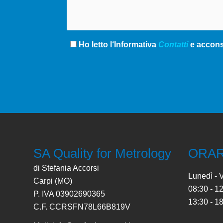
Ho letto l‘Informativa
Contatti
e acconse
SA Quality for Metrology
ORAR
di Stefania Accorsi
Lunedì - 
Carpi (MO)
08:30 - 1
P. IVA 03902690365
13:30 - 1
C.F. CCRSFN78L66B819V