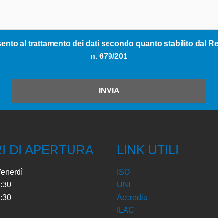
nto al trattamento dei dati secondo quanto stabilito dal Reg
n. 679/201
INVIA
I DI APERTURA
LINK UTILI
Venerdì
ISO
2:30
UNI
8:30
Accredia
ILAC