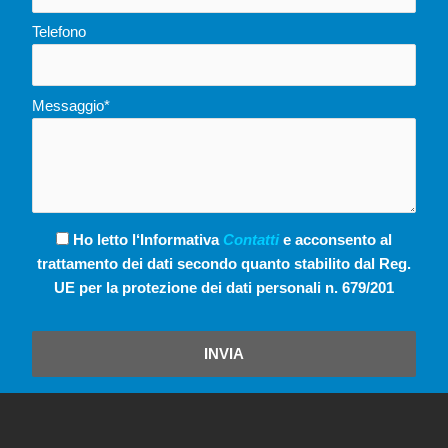
Telefono
Messaggio*
Ho letto l‘Informativa
Contatti
e acconsento al
trattamento dei dati secondo quanto stabilito dal Reg.
UE per la protezione dei dati personali n. 679/201
INVIA