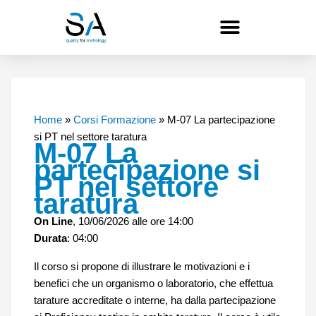
Vai
al
contenuto
Home
»
Corsi Formazione
»
M-07 La partecipazione
si PT nel settore taratura
M-07 La
partecipazione si
PT nel settore
taratura
On Line
, 10/06/2026 alle ore 14:00
Durata
: 04:00
Il corso si propone di illustrare le motivazioni e i
benefici che un organismo o laboratorio, che effettua
tarature accreditate o interne, ha dalla partecipazione