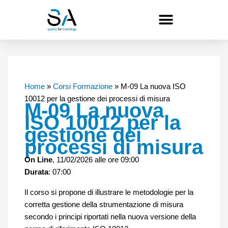
Vai
al
contenuto
Home
»
Corsi Formazione
»
M-09 La nuova ISO
10012 per la gestione dei processi di misura
M-09 La nuova
ISO 10012 per la
gestione dei
processi di misura
On Line
, 11/02/2026 alle ore 09:00
Durata
: 07:00
Il corso si propone di illustrare le metodologie per la
corretta gestione della strumentazione di misura
secondo i principi riportati nella nuova versione della