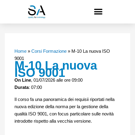
Vai
al
contenuto
Home
»
Corsi Formazione
»
M-10 La nuova ISO
9001
M-10 La nuova
ISO 9001
On Line
, 01/07/2026 alle ore 09:00
Durata
: 07:00
Il corso fa una panoramica dei requisii riportati nella
nuova edizione della norma per la gestione della
qualità ISO 9001, con focus particolare sulle novità
introdotte rispetto alla vecchia versione.