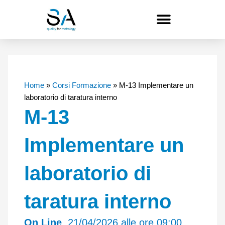
Vai
al
contenuto
Home
»
Corsi Formazione
»
M-13 Implementare un
laboratorio di taratura interno
M-13
Implementare un
laboratorio di
taratura interno
On Line
, 21/04/2026 alle ore 09:00