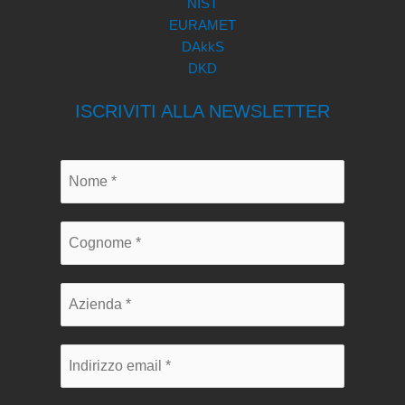
NIST
EURAMET
DAkkS
DKD
ISCRIVITI ALLA NEWSLETTER