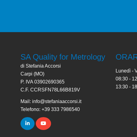
SA Quality for Metrology
ORAR
di Stefania Accorsi
Lunedì - 
Carpi (MO)
08:30 - 1
P. IVA 03902690365
13:30 - 1
C.F. CCRSFN78L66B819V
Mail: info@stefaniaaccorsi.it
Telefono: +39 333 7986540