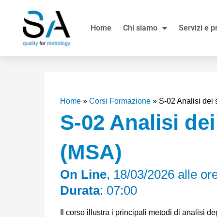
Vai
al
Home
Chi siamo
Servizi e p
contenuto
Home
»
Corsi Formazione
»
S-02 Analisi dei
S-02 Analisi dei
(MSA)
On Line
, 18/03/2026 alle or
Durata
: 07:00
Il corso illustra i principali metodi di analisi 