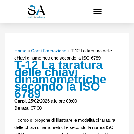
Vai
al
contenuto
Home
»
Corsi Formazione
»
T-12 La taratura delle
chiavi dinamometriche secondo la ISO 6789
T-12 La taratura
delle chiavi
dinamometriche
secondo la ISO
6789
Carpi
, 25/02/2026 alle ore 09:00
Durata
: 07:00
Il corso si propone di illustrare le modalità di taratura
delle chiavi dinamometriche secondo la norma ISO