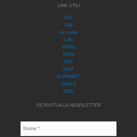
LINK UTILI
ISO
UNI
Accredia
ILAC
INRIM
BIPM
NPL
NIST
EURAMET
DAkkS
DKD
ISCRIVITI ALLA NEWSLETTER