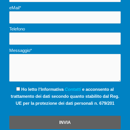
eMail*
Telefono
Messaggio*
Ho letto l‘Informativa
Contatti
e acconsento al
trattamento dei dati secondo quanto stabilito dal Reg.
UE per la protezione dei dati personali n. 679/201
INVIA