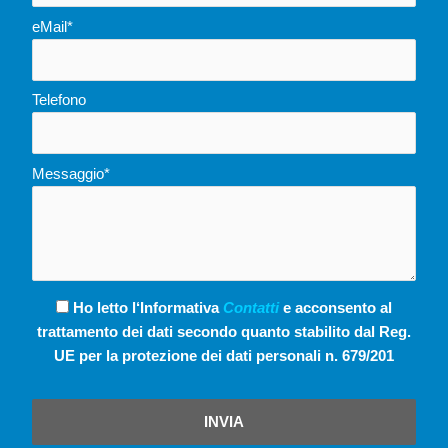
eMail*
Telefono
Messaggio*
Ho letto l‘Informativa
Contatti
e acconsento al
trattamento dei dati secondo quanto stabilito dal Reg.
UE per la protezione dei dati personali n. 679/201
INVIA