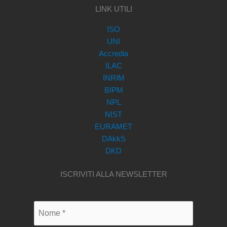
LINK UTILI
ISO
UNI
Accredia
ILAC
INRIM
BIPM
NPL
NIST
EURAMET
DAkkS
DKD
ISCRIVITI ALLA NEWSLETTER