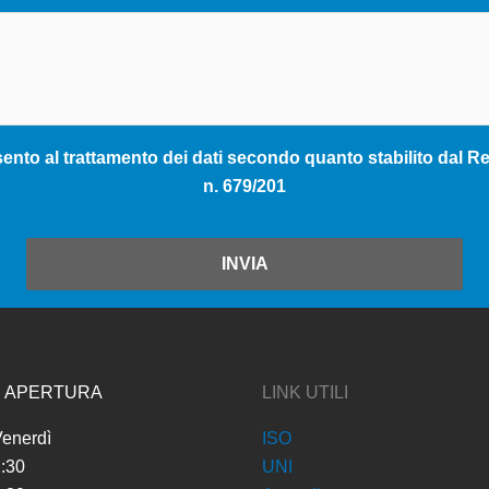
nto al trattamento dei dati secondo quanto stabilito dal Reg
n. 679/201
INVIA
I APERTURA
LINK UTILI
Venerdì
ISO
2:30
UNI