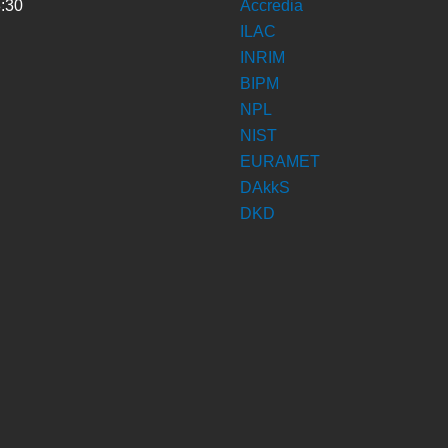
8:30
Accredia
ILAC
INRIM
BIPM
NPL
NIST
EURAMET
DAkkS
DKD