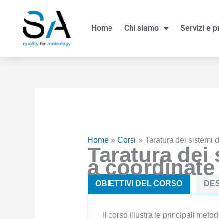
Vai
al
Home
Chi siamo
Servizi e p
contenuto
Home
Corsi
Taratura dei sistemi 
Taratura dei 
a coordinate
OBIETTIVI DEL CORSO
DES
Il corso illustra le principali meto