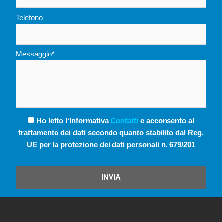
Telefono
Messaggio*
Ho letto l‘Informativa
Contatti
e acconsento al
trattamento dei dati secondo quanto stabilito dal Reg.
UE per la protezione dei dati personali n. 679/201
INVIA