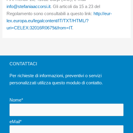
info@stefaniaaccorsi.it
. Gli articoli da 15 a 23 del
Regolamento sono consultabili a questo link:
http://eur-
lex.europa.eu/legalcontent/IT/TXT/HTML/?
uri=CELEX:32016R0679&from=IT
.
CONTATTACI
Per richieste di informazioni, preventivi o servizi
personalizzati utilizza questo modulo di contatto.
Nome*
eMail*