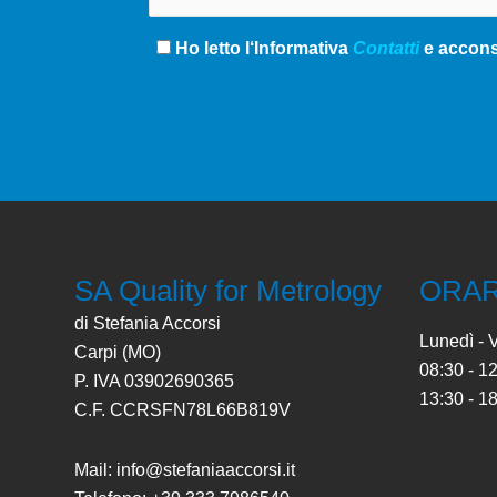
Ho letto l‘Informativa
Contatti
e acconse
SA Quality for Metrology
ORAR
di Stefania Accorsi
Lunedì - 
Carpi (MO)
08:30 - 1
P. IVA 03902690365
13:30 - 1
C.F. CCRSFN78L66B819V
Mail: info@stefaniaaccorsi.it