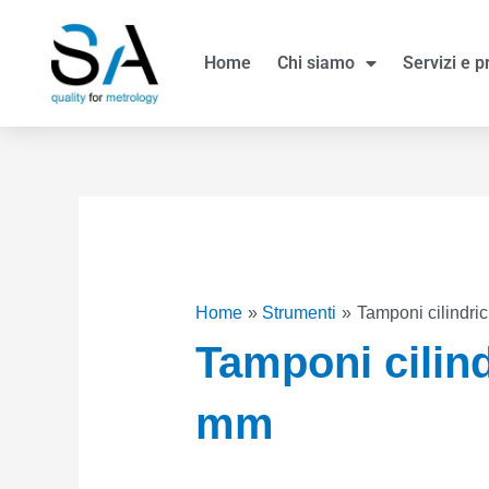
Vai
al
Home
Chi siamo
Servizi e p
contenuto
Home
Strumenti
Tamponi cilindric
Tamponi cilindr
mm