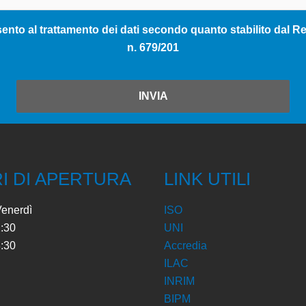
nto al trattamento dei dati secondo quanto stabilito dal Reg
n. 679/201
INVIA
I DI APERTURA
LINK UTILI
Venerdì
ISO
2:30
UNI
8:30
Accredia
ILAC
INRIM
BIPM